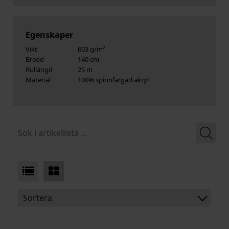
Egenskaper
Vikt
603 g/m²
Bredd
140 cm
Rullängd
25 m
Material
100% spinnfärgad akryl
Sortera
BENÄMNING: