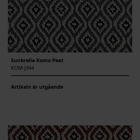
Sunbrella Komo Peat
KOM-J344
Artikeln är utgående