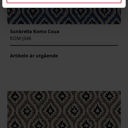
Sunbrella Komo Coua
KOM-J346
Artikeln är utgående