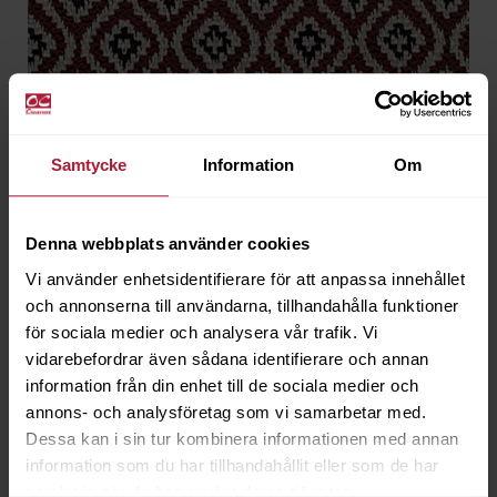
Samtycke
Information
Om
Denna webbplats använder cookies
Vi använder enhetsidentifierare för att anpassa innehållet
och annonserna till användarna, tillhandahålla funktioner
för sociala medier och analysera vår trafik. Vi
vidarebefordrar även sådana identifierare och annan
information från din enhet till de sociala medier och
annons- och analysföretag som vi samarbetar med.
Sunbrella Komo Tawny
Dessa kan i sin tur kombinera informationen med annan
KOM-J345
information som du har tillhandahållit eller som de har
samlat in när du har använt deras tjänster.