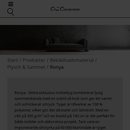
Start
/
Produkter
/
Beklädnadsmaterial
/
Plysch & Sammet
/
Ronya
Ronya - Detta exklusiva möbeltyg kombinerar lyxig
sammetskänsla med en subtil ull-look som ger ett varmt
och sofistikerat uttryck. Tyget är tillverkat av 100 %
polyester, vilket gör det slitstarkt och lättskött. Med en
vikt på 350 g/m² och en bredd på 140 cm är det perfekt för
både möbler och dekorativa projekt. Tack vare en
imponerande slitstyrka på 60 000 Martindale är tyget