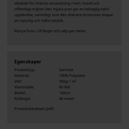
idealiskt för intensiv användning i hem, hotell och
offentliga miljöer. Den mjuka ytan ger en behaglig taktil
upplevelse, samtidigt som den diskreta strukturen skapar
en naturlig och tidlös estetik.
Ronya finns i 28 färger och säljs per meter.
Egenskaper
Produkttyp:
Sammet
Material:
100% Polyester
Vikt:
350gr / m²
Martindale:
60 000
Bredd:
140cm
Rullängd:
40 meter
Produktdatablad: