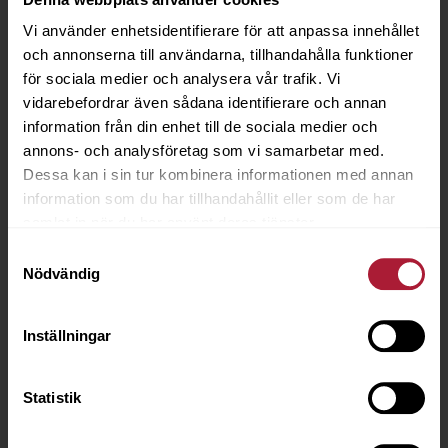
Vi använder enhetsidentifierare för att anpassa innehållet
och annonserna till användarna, tillhandahålla funktioner
för sociala medier och analysera vår trafik. Vi
vidarebefordrar även sådana identifierare och annan
information från din enhet till de sociala medier och
annons- och analysföretag som vi samarbetar med.
Dessa kan i sin tur kombinera informationen med annan
information som du har tillhandahållit eller som de har
samlat in när du har använt deras tjänster.
Samtyckesval
Nödvändig
Inställningar
OC Foam & Fabric Spray Adhesive
Statistik