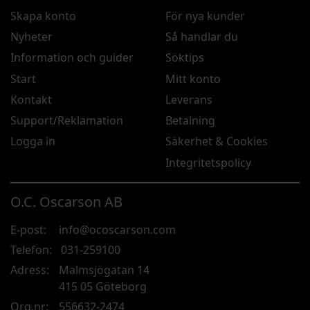
Skapa konto
För nya kunder
Nyheter
Så handlar du
Information och guider
Söktips
Start
Mitt konto
Kontakt
Leverans
Support/Reklamation
Betalning
Logga in
Säkerhet & Cookies
Integritetspolicy
O.C. Oscarson AB
E-post:
info@ocoscarson.com
Telefon:
031-259100
Adress:
Malmsjögatan 14
415 05 Göteborg
Org.nr:
556632-2474