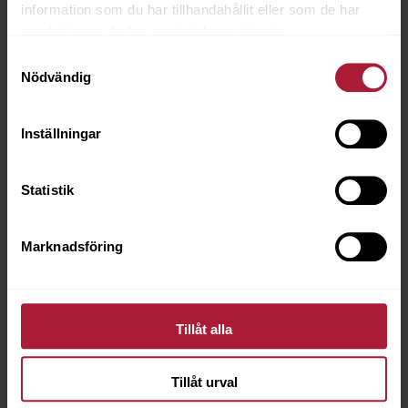
information som du har tillhandahållit eller som de har
samlat in när du har använt deras tjänster.
Samtyckesval
Nödvändig
Inställningar
Statistik
Marknadsföring
Tillåt alla
NOSAG Sits Klippt 53cm
7030-0650
Tillåt urval