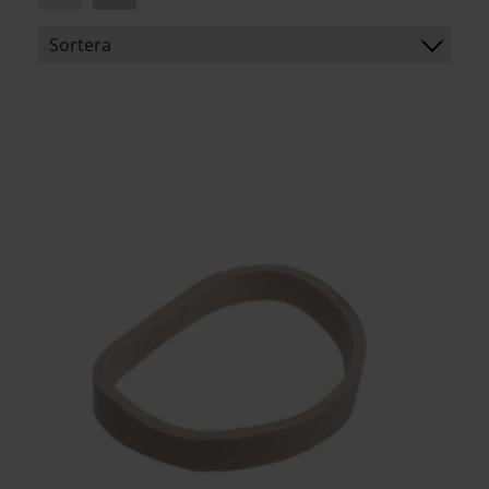
Sortera
BENÄMNING:
BREDD
LÄNGD
ARTIKELKOD: