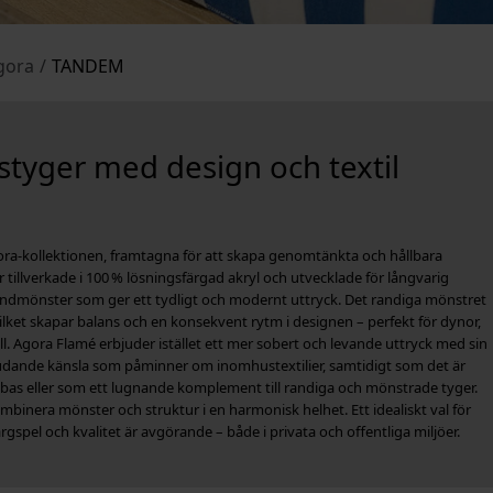
gora
/
TANDEM
tyger med design och textil
ora‑kollektionen, framtagna för att skapa genomtänkta och hållbara
tillverkade i 100 % lösningsfärgad akryl och utvecklade för långvarig
andmönster som ger ett tydligt och modernt uttryck. Det randiga mönstret
ilket skapar balans och en konsekvent rytm i designen – perfekt för dynor,
l. Agora Flamé erbjuder istället ett mer sobert och levande uttryck med sin
nbjudande känsla som påminner om inomhustextilier, samtidigt som det är
as eller som ett lugnande komplement till randiga och mönstrade tyger.
binera mönster och struktur i en harmonisk helhet. Ett idealiskt val för
gspel och kvalitet är avgörande – både i privata och offentliga miljöer.