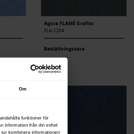
Agora FLAMÉ Grafito
FLA-1204
Beställningsvara
Om
andahålla funktioner för
n information från din enhet
 tur kombinera informationen