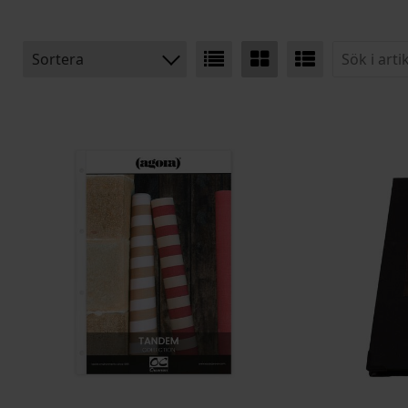
Sortera
BENÄMNING:
VIKT
BREDD
ARTIKELKOD: