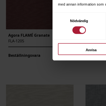
med annan information som du 
Samtyckesval
Nödvändig
Agora FLAMÉ Granate
Agora FL
FLA-1205
FLA-1206
Avvisa
Beställningsvara
Beställni