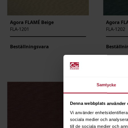
Agora FLAMÉ Beige
Agora FL
FLA-1201
FLA-1202
Beställningsvara
Beställni
Samtycke
Denna webbplats använder 
Vi använder enhetsidentifierar
sociala medier och analysera 
till de sociala medier och a