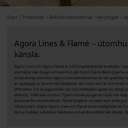
Start
/
Produkter
/
Beklädnadsmaterial
/
Akryltyger
/
A
Agora Lines & Flamé – utomhus
känsla.
Agora Lines och Agora Flamé är två kompletterande kvaliteter i Ag
utemiljöer där design och komfort går hand i hand. Båda tygerna är 
användning utomhus. Agora Lines kännetecknas av sitt grafiska r
är uppbyggt av jämnbreda färgblock, där varje rand är 5 cm bred, v
sittkuddar och loungemöbler där mönsterbilden spelar en viktig rol
diskreta, melerade struktur. Tygets textila yta ger en mjuk och i
anpassat för utomhusbruk. Flamé fungerar utmärkt som enfärgad b
Tillsammans skapar Agora Lines och Flamé stora möjligheter att kom
dynor, kuddar, solbäddar, båtdynor och andra möbler där design, fär