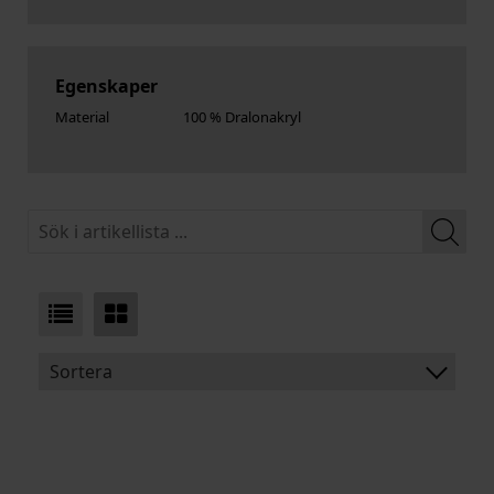
Egenskaper
Material
100 % Dralonakryl
Sortera
BENÄMNING:
VIKT