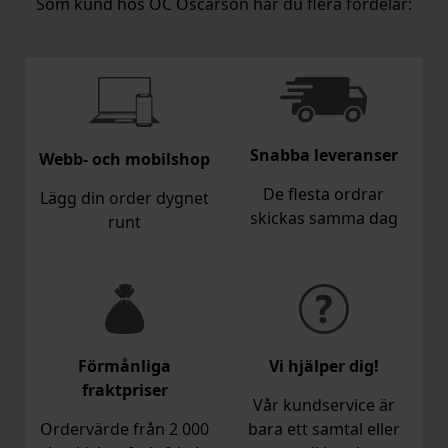
Som kund hos OC Oscarson har du flera fördelar:
Snabba leveranser
Webb- och mobilshop
De flesta ordrar
Lägg din order dygnet
skickas samma dag
runt
Förmånliga
Vi hjälper dig!
fraktpriser
Vår kundservice är
Ordervärde från 2 000
bara ett samtal eller