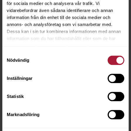
för sociala medier och analysera vår trafik. Vi
vidarebefordrar även sådana identifierare och annan
Acrisol FLASH Petrol
information från din enhet till de sociala medier och
FSH-0323
annons- och analysföretag som vi samarbetar med.
Dessa kan i sin tur kombinera informationen med annan
information som du har tillhandahållit eller som de har
Beställningsvara
samlat in när du har använt deras tjänster.
Samtyckesval
Nödvändig
Inställningar
Statistik
Marknadsföring