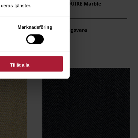
Agora ESQUIRE Marble
deras tjänster.
ESQ-1333
Marknadsföring
Beställningsvara
Tillåt alla