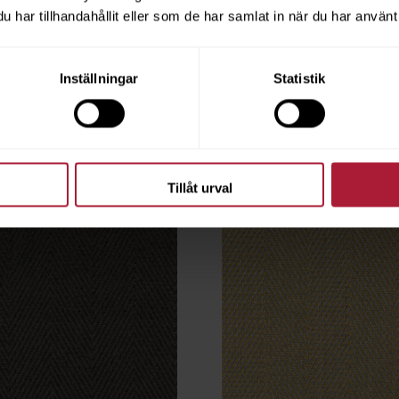
UIRE Fossil
Agora ESQUIRE Grey
har tillhandahållit eller som de har samlat in när du har använt 
ESQ-1332
Inställningar
Statistik
ngsvara
Beställningsvara
Tillåt urval