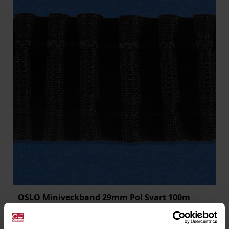
OSLO Miniveckband 29mm Pol Svart 100m
3546-2995