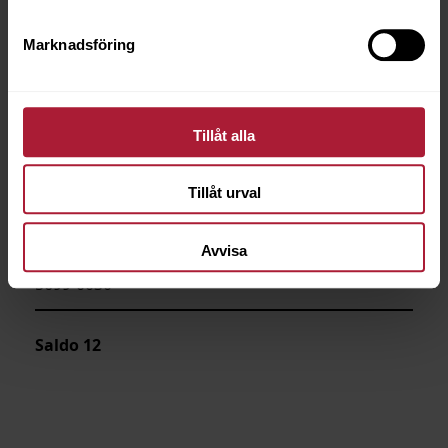
Marknadsföring
Tillåt alla
Tillåt urval
Avvisa
Boanded foam 150x206x3cm
5699-0030
Saldo
12