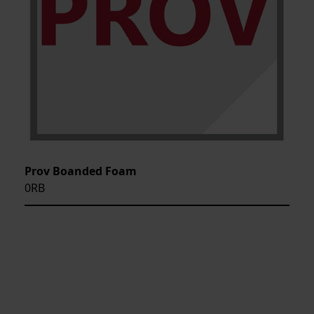
Prov Boanded Foam
0RB