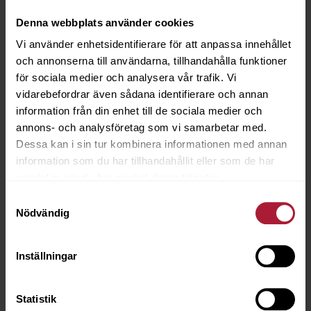
Denna webbplats använder cookies
Vi använder enhetsidentifierare för att anpassa innehållet
Boanded foam 150x206x2,5cm
och annonserna till användarna, tillhandahålla funktioner
5699-0025
för sociala medier och analysera vår trafik. Vi
vidarebefordrar även sådana identifierare och annan
information från din enhet till de sociala medier och
Saldo
3
annons- och analysföretag som vi samarbetar med.
Dessa kan i sin tur kombinera informationen med annan
information som du har tillhandahållit eller som de har
samlat in när du har använt deras tjänster.
Samtyckesval
Nödvändig
Inställningar
Statistik