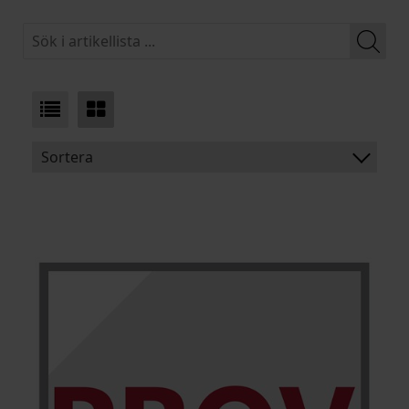
Sortera
BENÄMNING:
VIKT:
BREDD:
ARTIKELKOD: