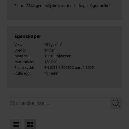
Finns i 23 färger – välj din favorit och skapa något unikt!
Egenskaper
Vikt:
430gr / m²
Bredd:
140cm
Material:
100% Polyester
Martindale:
130 000
Flamskydd:
EN1021-1 B55852:part 1:1979
Rullängd:
40meter