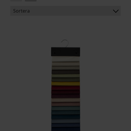
Sortera
BENÄMNING:
VIKT:
BREDD:
ARTIKELKOD: