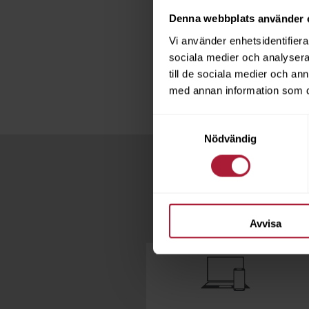
läder och tillbehör, inklu
Denna webbplats använder 
Vi använder enhetsidentifierar
Ring oss på
031-259150
e
sociala medier och analysera 
till de sociala medier och a
med annan information som du 
Samtyckesval
Nödvändig
Avvisa