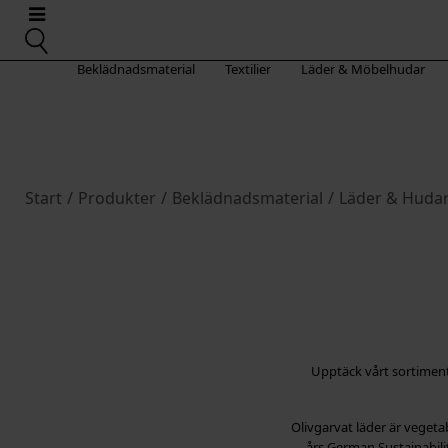
Beklädnadsmaterial
Textilier
Läder & Möbelhudar
Start
/
Produkter
/
Beklädnadsmaterial
/
Läder & Huda
Upptäck vårt sortiment 
Olivgarvat läder är vegeta
års German Sustainabilit