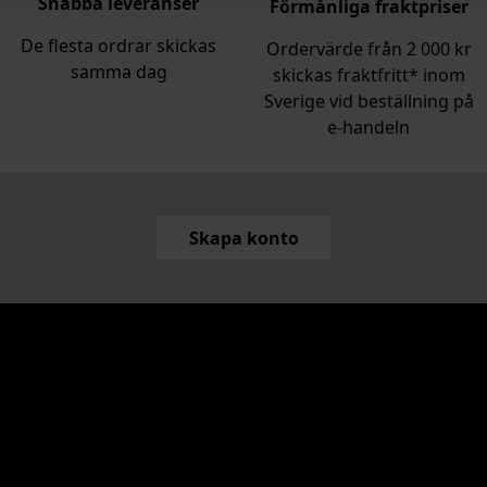
Snabba leveranser
Förmånliga fraktpriser
De flesta ordrar skickas
Ordervärde från 2 000 kr
samma dag
skickas fraktfritt* inom
Sverige vid beställning på
e‑handeln
Skapa konto