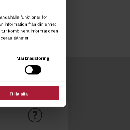
med att välja rätt material
andahålla funktioner för
äljer till företag med ett
n information från din enhet
 tur kombinera informationen
deras tjänster.
Marknadsföring
Tillåt alla