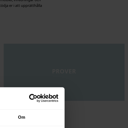
stödja er i att upprätthålla
PROVER
Om
t brett utbud av textilier,