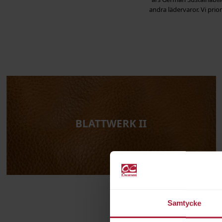
andra lädervaror. Vi priori
BLATTWERK II
Samtycke
Välkommen att boka tid för