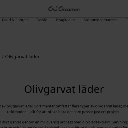
Band & Snören
Sytråd
Dragkedjor
Stoppningsmaterial
T
r
/
Olivgarvat läder
Olivgarvat läder
av olivgarvat läder. Sortimentet omfattar flera typer av olivgarvat läder, 
utföranden – allt för att ni ska hitta det som passar just ert projekt.
biliskt garvat genom en miljövänlig process med olivbladsextrakt. Garvning
y Prize och "Blauer Engel" Ecolabel. Hos oss hittar du olivgarvade hudar fö