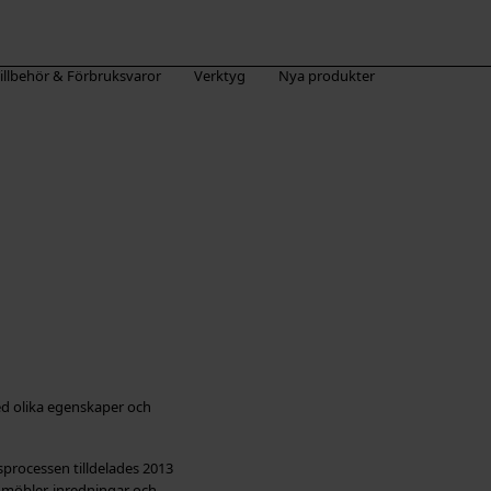
illbehör & Förbruksvaror
Verktyg
Nya produkter
med olika egenskaper och
sprocessen tilldelades 2013
r möbler, inredningar och