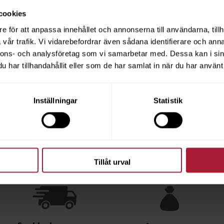
sive olivgarvat läder. Välkommen att inspireras av våra produkter och få hjälp 
cookies
till ditt projekt.
e för att anpassa innehållet och annonserna till användarna, tillh
ller maila till
info@ocoscarson.com
för att boka tid. Observera att vi endast s
vår trafik. Vi vidarebefordrar även sådana identifierare och anna
registrerat konto,
ansök om konto här
.
nnons- och analysföretag som vi samarbetar med. Dessa kan i sin
har tillhandahållit eller som de har samlat in när du har använt 
Inställningar
Statistik
Handla hos oss
Som kund hos OC Oscarson har du flera fördelar:
Tillåt urval