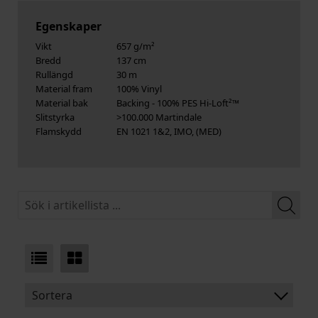
Egenskaper
Vikt
657 g/m²
Bredd
137 cm
Rullängd
30 m
Material fram
100% Vinyl
Material bak
Backing - 100% PES Hi-Loft²™
Slitstyrka
>100.000 Martindale
Flamskydd
EN 1021 1&2, IMO, (MED)
Sortera