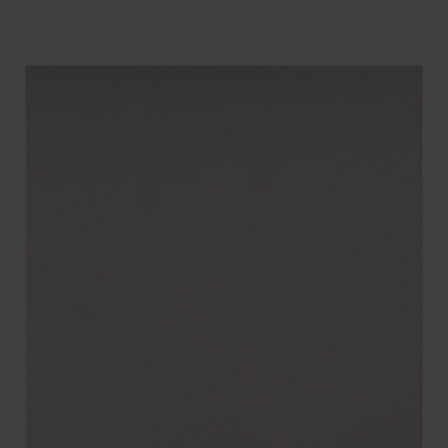
BENÄMNING:
VIKT
BREDD
ARTIKELKOD: