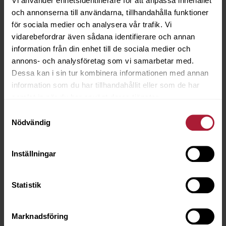
Vi använder enhetsidentifierare för att anpassa innehållet
och annonserna till användarna, tillhandahålla funktioner
för sociala medier och analysera vår trafik. Vi
vidarebefordrar även sådana identifierare och annan
information från din enhet till de sociala medier och
annons- och analysföretag som vi samarbetar med.
Horizon Argentato
Dessa kan i sin tur kombinera informationen med annan
HOR-9940
information som du har tillhandahållit eller som de har
samlat in när du har använt deras tjänster.
Beställningsvara
Samtyckesval
Nödvändig
Inställningar
Statistik
Marknadsföring