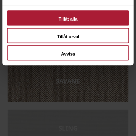
Tillåt alla
RELAX
Tillåt urval
Avvisa
SAVANE
SLING