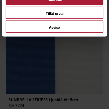
Tillåt urval
Avvisa
SUNBRELLA STRIPES Ljusblå Vit 5cm
SJA-3724