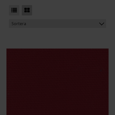
Sortera
BENÄMNING:
VIKT
BREDD
ARTIKELKOD: