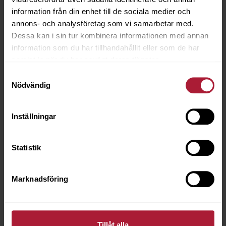
information från din enhet till de sociala medier och
annons- och analysföretag som vi samarbetar med.
Dessa kan i sin tur kombinera informationen med annan
information som du har tillhandahållit eller som de har
samlat in när du har använt deras tjänster.
Samtyckesval
Nödvändig
SUNBRELLA STRIPES Smal Blå
Inställningar
SJA-3708
Statistik
Saldo
45
Artikeln är utgående
Marknadsföring
Tillåt alla