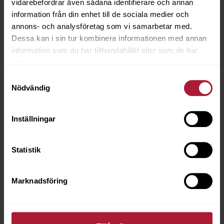
vidarebefordrar även sådana identifierare och annan
information från din enhet till de sociala medier och
annons- och analysföretag som vi samarbetar med.
Dessa kan i sin tur kombinera informationen med annan
information som du har tillhandahållit eller som de har
samlat in när du har använt deras tjänster.
Samtyckesval
Nödvändig
Inställningar
Blattwerk II Amaranth
BWK-7123
Statistik
Beställningsvara
Marknadsföring