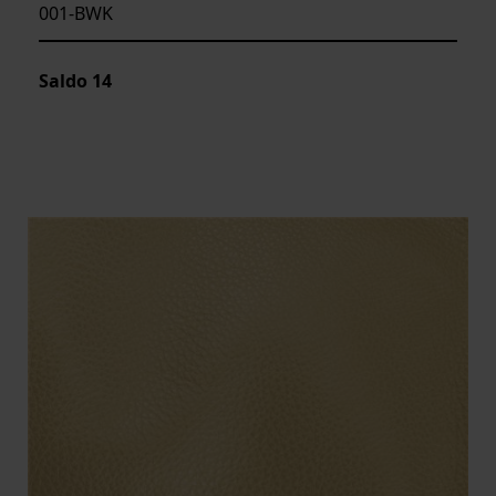
001-BWK
Saldo
14