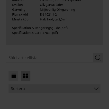
Kvalitet
Olivgarvat läder
Garvning
Miljövänlig Olivgarvning
Flamskydd
EN 1021 1-2
Minsta köp
Halv hud, ca 2,5 m²
Specifikation & Rengöringsguide
Specification & Care (ENG)
Sortera
BENÄMNING:
TJOCKLEK