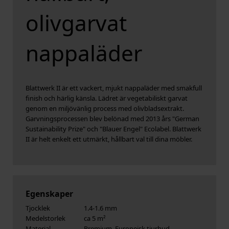
olivgarvat
nappaläder
Blattwerk II är ett vackert, mjukt nappaläder med smakfull
finish och härlig känsla. Lädret är vegetabiliskt garvat
genom en miljövänlig process med olivbladsextrakt.
Garvningsprocessen blev belönad med 2013 års "German
Sustainability Prize" och "Blauer Engel" Ecolabel. Blattwerk
II är helt enkelt ett utmärkt, hållbart val till dina möbler.
Egenskaper
Tjocklek
1.4-1.6 mm
Medelstorlek
ca 5 m²
Material
Premium, Europeisk tjurhud