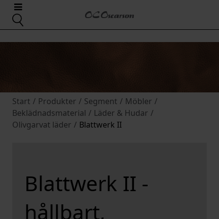
Start
/
Produkter
/
Segment
/
Möbler
/
Beklädnadsmaterial
/
Läder & Hudar
/
Olivgarvat läder
/
Blattwerk II
Blattwerk II -
hållbart,