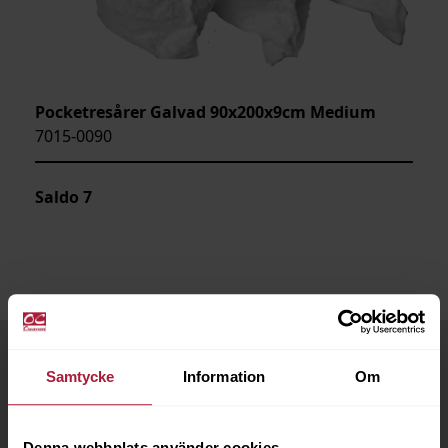
Pocketresårer Galvad 90x200x9cm Medium
7015-0090
Saldo
7
Samtycke
Information
Om
Denna webbplats använder cookies