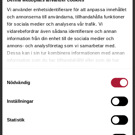
Vi använder enhetsidentifierare för att anpassa innehållet
och annonserna till användarna, tillhandahålla funktioner
för sociala medier och analysera vår trafik. Vi
vidarebefordrar även sådana identifierare och annan
information från din enhet till de sociala medier och
annons- och analysföretag som vi samarbetar med.
Dessa kan i sin tur kombinera informationen med annan
information som du har tillhandahållit eller som de har
samlat in när du har använt deras tjänster.
Samtyckesval
Nödvändig
Inställningar
Statistik
POLYETER 55-320 C HÅRD 120x203x2,5cm