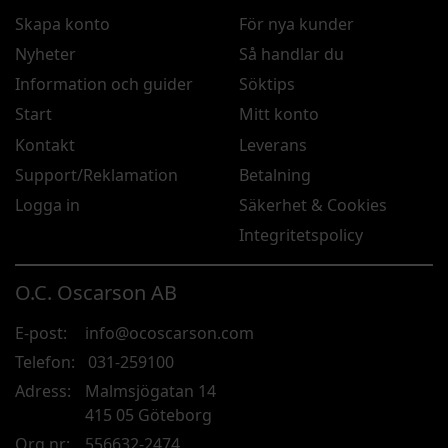
Skapa konto
För nya kunder
Nyheter
Så handlar du
Information och guider
Söktips
Start
Mitt konto
Kontakt
Leverans
Support/Reklamation
Betalning
Logga in
Säkerhet & Cookies
Integritetspolicy
O.C. Oscarson AB
E-post:
info@ocoscarson.com
Telefon:
031-259100
Adress:
Malmsjögatan 14
415 05 Göteborg
Org.nr:
556632-2474