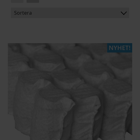
Sortera
BENÄMNING:
ARTIKELKOD: