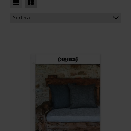
Sortera
BENÄMNING:
VIKT
BREDD
ARTIKELKOD: