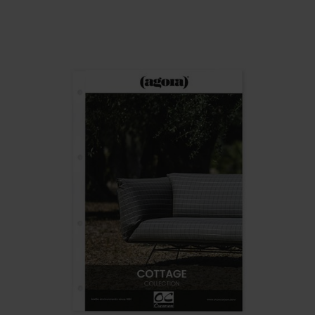
BENÄMNING:
VIKT
BREDD
ARTIKELKOD: