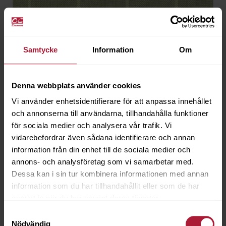
Samtycke
Information
Om
Denna webbplats använder cookies
Vi använder enhetsidentifierare för att anpassa innehållet
och annonserna till användarna, tillhandahålla funktioner
för sociala medier och analysera vår trafik. Vi
vidarebefordrar även sådana identifierare och annan
information från din enhet till de sociala medier och
annons- och analysföretag som vi samarbetar med.
Agora COTTAGE Menta
Dessa kan i sin tur kombinera informationen med annan
COT-8032
information som du har tillhandahållit eller som de har
samlat in när du har använt deras tjänster.
Samtyckesval
Saldo
3.5
Nödvändig