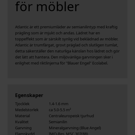
för möbler
Atlantic är ett premiumläder av semianilintyp med kraftig
prägling som är mjukt och andas. Lädret har en
toppeffekt som är särskilt synlig vid beklädnad av möbler.
Atlantic är trumfärgat, grovt präglad och slutligen tumlat,
detta säkerställer den naturliga känslan hos lädret och gör
det lätt att hantera. Den miljövänliga garvningen sker i
enlighet med riktlinjerna för "Blauer Engel" Ecolabel.
Egenskaper
Tjocklek
1.4-1.6 mm
Medelstorlek
ca 5.0-5.5 m²
Material
Centraleuropeisk tjurhud
Kvalitet
Semianilin
Garvning
Mineralgarvning (Blue Angel)
Flamskydd
IMO-Res. MSC.307(88)