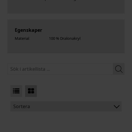
Egenskaper
Material
100 % Dralonakryl
Sortera
BENÄMNING:
VIKT