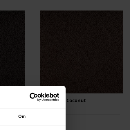
Mosaique Coconut
MOS-9950
Om