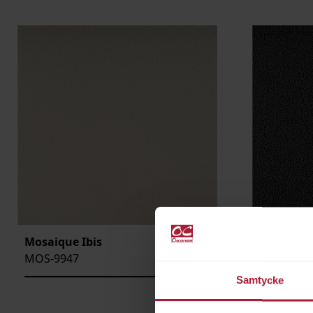
VIKT
BREDD
ARTIKELKOD:
Mosaique Ibis
Mosaique
MOS-9947
MOS-994
Samtycke