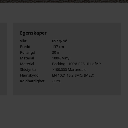
Egenskaper
Vikt
657 g/m²
Bredd
137 cm
Rullängd
30 m
Material
100% Vinyl
Material
Backing - 100% PES Hi-Loft²™
Slitstyrka
>100.000 Martindale
Flamskydd
EN 1021 1&2, IMO, (MED)
Köldhärdighet
-23°C