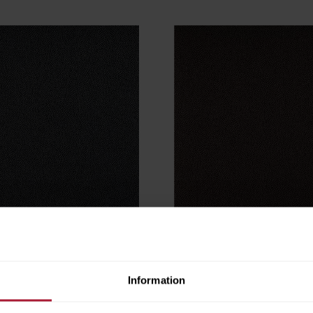
 Petroleum
Mosaique Dakota
8
MOS-9949
Information