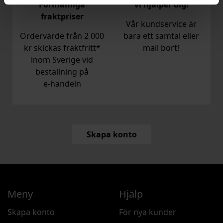
Förmånliga
Vi hjälper dig!
fraktpriser
Vår kundservice är
Ordervärde från 2 000
bara ett samtal eller
kr skickas fraktfritt*
mail bort!
inom Sverige vid
beställning på
e‑handeln
Skapa konto
Meny
Hjälp
Skapa konto
För nya kunder