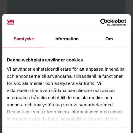
PROVER
Samtycke
Information
Om
Besök vårt showroom
Denna webbplats använder cookies
Välkommen att boka tid för att träffa oss i vårt showroom på
Vi använder enhetsidentifierare för att anpassa innehållet
Malmsjögatan i Göteborg. Här hittar du ett brett utbud av textilier,
och annonserna till användarna, tillhandahålla funktioner
läder och tillbehör, inklusive olivgarvat läder. Välkommen att
för sociala medier och analysera vår trafik. Vi
inspireras av våra produkter och få hjälp med att välja rätt material
vidarebefordrar även sådana identifierare och annan
till ditt projekt.
information från din enhet till de sociala medier och
Ring oss på
031-259150
eller maila till
info@ocoscarson.com
för att
annons- och analysföretag som vi samarbetar med.
boka tid. Observera att vi endast säljer till företag med ett
Dessa kan i sin tur kombinera informationen med annan
registrerat konto,
ansök om konto här
.
information som du har tillhandahållit eller som de har
samlat in när du har använt deras tjänster.