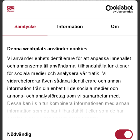
Som kund hos OC Oscarson har du flera fördelar:
Samtycke
Information
Om
Snabba leveranser
Denna webbplats använder cookies
Webb- och mobilshop
Vi använder enhetsidentifierare för att anpassa innehållet
De flesta ordrar
Lägg din order dygnet
och annonserna till användarna, tillhandahålla funktioner
skickas samma dag
runt
för sociala medier och analysera vår trafik. Vi
vidarebefordrar även sådana identifierare och annan
information från din enhet till de sociala medier och
annons- och analysföretag som vi samarbetar med.
Dessa kan i sin tur kombinera informationen med annan
information som du har tillhandahållit eller som de har
Förmånliga
Vi hjälper dig!
samlat in när du har använt deras tjänster.
fraktpriser
Vår kundservice är
Samtyckesval
Ordervärde från 2 000
bara ett samtal eller
Nödvändig