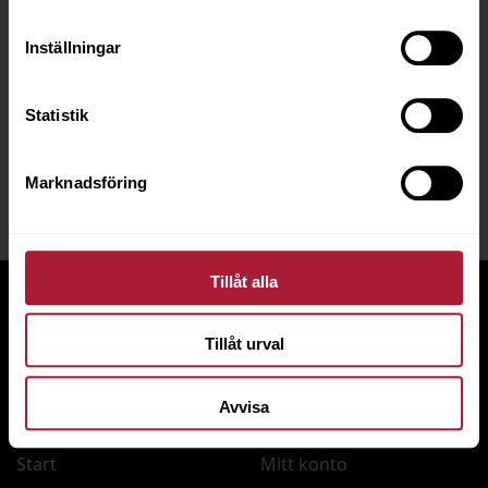
kr skickas fraktfritt*
mail bort!
inom Sverige vid
Inställningar
beställning på
e‑handeln
Statistik
Marknadsföring
Skapa konto
Tillåt alla
Meny
Hjälp
Tillåt urval
Skapa konto
För nya kunder
Nyheter
Så handlar du
Avvisa
Information och guider
Söktips
Start
Mitt konto