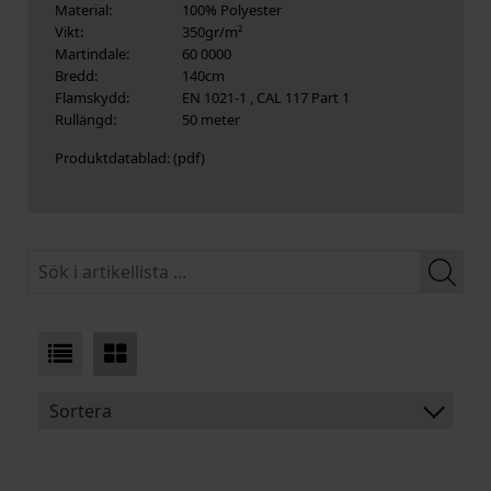
Material:
100% Polyester
Vikt:
350gr/m²
Martindale:
60 0000
Bredd:
140cm
Flamskydd:
EN 1021-1 , CAL 117 Part 1
Rullängd:
50 meter
Produktdatablad:
Sortera
BENÄMNING: