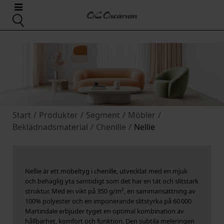
Start
/
Produkter
/
Segment
/
Möbler
/
Beklädnadsmaterial
/
Chenille
/
Nellie
Nellie är ett möbeltyg i chenille, utvecklat med en mjuk
och behaglig yta samtidigt som det har en tät och slitstark
struktur. Med en vikt på 350 g/m², en sammansättning av
100% polyester och en imponerande slitstyrka på 60 000
Martindale erbjuder tyget en optimal kombination av
hållbarhet, komfort och funktion. Den subtila meleringen