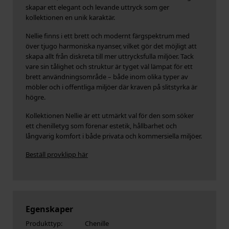
skapar ett elegant och levande uttryck som ger
kollektionen en unik karaktär.
Nellie finns i ett brett och modernt färgspektrum med
över tjugo harmoniska nyanser, vilket gör det möjligt att
skapa allt från diskreta till mer uttrycksfulla miljöer. Tack
vare sin tålighet och struktur är tyget väl lämpat för ett
brett användningsområde – både inom olika typer av
möbler och i offentliga miljöer där kraven på slitstyrka är
högre.
Kollektionen Nellie är ett utmärkt val för den som söker
ett chenilletyg som förenar estetik, hållbarhet och
långvarig komfort i både privata och kommersiella miljöer.
Beställ provklipp här
Egenskaper
Produkttyp:
Chenille