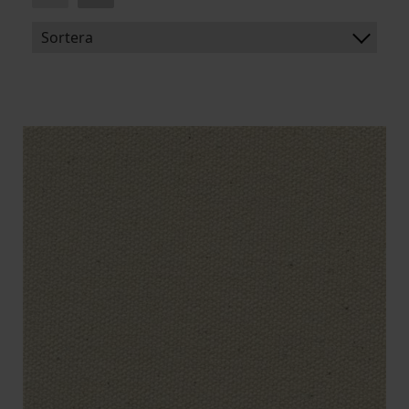
Sortera
BENÄMNING:
VIKT
BREDD
ARTIKELKOD: