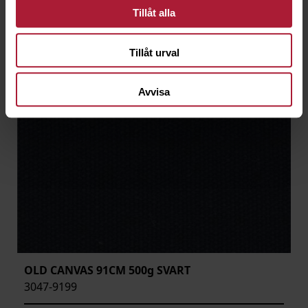
Tillåt alla
Tillåt urval
Avvisa
OLD CANVAS 91CM 500g SVART
3047-9199