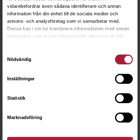
vidarebefordrar även sådana identifierare och annan
information från din enhet till de sociala medier och
annons- och analysföretag som vi samarbetar med.
Dessa kan i sin tur kombinera informationen med annan
information som du har tillhandahållit eller som de har
samlat in när du har använt deras tjänster.
Samtyckesval
Nödvändig
OLD CANVAS 91CM 500g BLÅ
3047-9170
Inställningar
BESTÄLLNINGSVARA MOQ 100m
Statistik
Marknadsföring