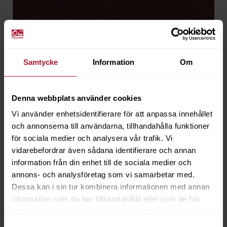
Samtycke
Information
Om
Denna webbplats använder cookies
Vi använder enhetsidentifierare för att anpassa innehållet
och annonserna till användarna, tillhandahålla funktioner
för sociala medier och analysera vår trafik. Vi
vidarebefordrar även sådana identifierare och annan
Original Neckleder Cherry
information från din enhet till de sociala medier och
ORN-9906
annons- och analysföretag som vi samarbetar med.
Dessa kan i sin tur kombinera informationen med annan
Beställningsvara
information som du har tillhandahållit eller som de har
samlat in när du har använt deras tjänster.
Samtyckesval