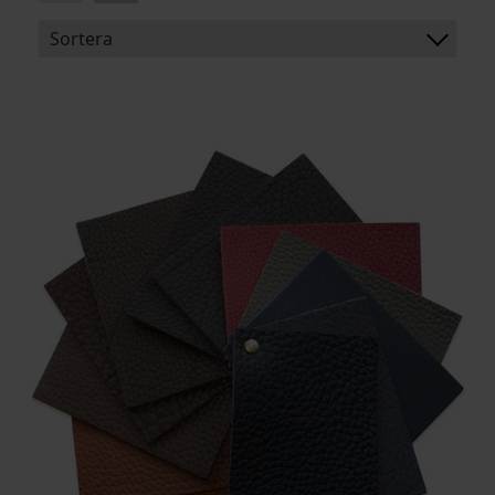
Sortera
BENÄMNING:
TJOCKLEK
MEDELSTORLEK
ARTIKELKOD: