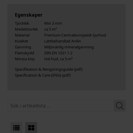
Egenskaper
Tjocklek
Min 3 mm
Medelstorlek
ca 5 m²
Material
Premium Centraleuropeisk tjurhud
Kvalitet
Lättbehandlad Anilin
Garvning
Miljövänlig mineralgarvning
Flamskydd
DIN EN 1021 1-2
Minsta köp
Hel hud, ca 5 m²
Specifikation & Rengöringsguide
Specification & Care (ENG)