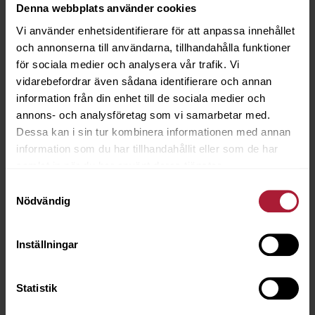
Denna webbplats använder cookies
Saldo
172
Vi använder enhetsidentifierare för att anpassa innehållet
och annonserna till användarna, tillhandahålla funktioner
för sociala medier och analysera vår trafik. Vi
vidarebefordrar även sådana identifierare och annan
information från din enhet till de sociala medier och
annons- och analysföretag som vi samarbetar med.
Dessa kan i sin tur kombinera informationen med annan
information som du har tillhandahållit eller som de har
samlat in när du har använt deras tjänster.
Samtyckesval
Nödvändig
Inställningar
Statistik