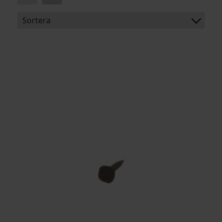
Sortera
BENÄMNING:
DIAMETER, HUVUD
LÄNGD
ARTIKELKOD: