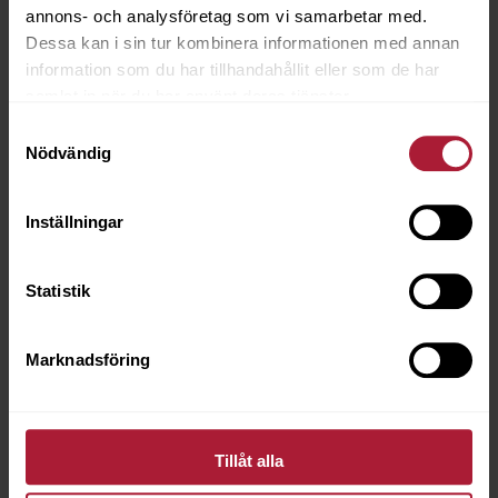
annons- och analysföretag som vi samarbetar med.
Dessa kan i sin tur kombinera informationen med annan
information som du har tillhandahållit eller som de har
samlat in när du har använt deras tjänster.
Samtyckesval
Nödvändig
Inställningar
Statistik
Marknadsföring
Sunbrella Atlas/XL Gemini
LAS-2224
Tillåt alla
Beställningsvara