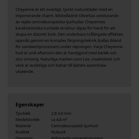
Cheyenne är ett ovanligt, tjockt nubuckläder med en
imponerande charm. Möbellädret tillverkas uteslutande
av rejäla centraleuropeiska tjurhudar. Cheyennes
karaktäristiska tumlade struktur slipas för hand för att
skapa en distinkt look. Den underbara tvåfärgade effekten
uppnås genom en komplex färgningsteknik (kallas ibland
för sandwichprocessen) under slipningen. Varje Cheyenne-
hud är unik eftersom den är handgjord med kärlek och
stor omsorg. Naturliga märken som t.ex. insektsbett och
veck är avsiktliga och bidrar till lädrets autentiska
utseende.
Egenskaper
Tjocklek
2.8-3.0 mm
Medelstorlek
ca 4.8 m²
Material
Centraleuropeisk tjurhud
Kvalitet
Nubuck
Garvning
Miljövänlig mineralgarvning