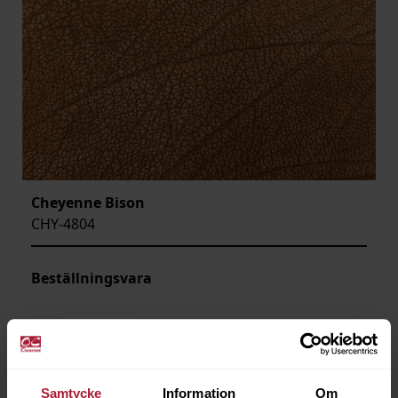
Cheyenne Bison
CHY-4804
Beställningsvara
Samtycke
Information
Om