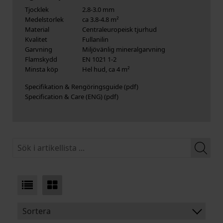
Tjocklek
2.8-3.0 mm
Medelstorlek
ca 3.8-4.8 m²
Material
Centraleuropeisk tjurhud
Kvalitet
Fullanilin
Garvning
Miljövänlig mineralgarvning
Flamskydd
EN 1021 1-2
Minsta köp
Hel hud, ca 4 m²
Specifikation & Rengöringsguide
Specification & Care (ENG)
Sortera