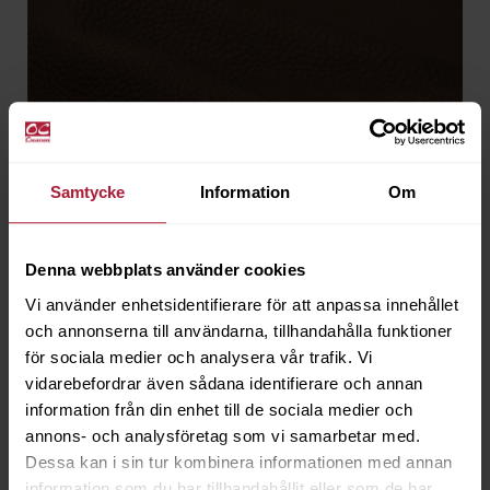
Samtycke
Information
Om
Denna webbplats använder cookies
Vi använder enhetsidentifierare för att anpassa innehållet
och annonserna till användarna, tillhandahålla funktioner
för sociala medier och analysera vår trafik. Vi
Schrumpfleder Brown
vidarebefordrar även sådana identifierare och annan
SCH-0804
information från din enhet till de sociala medier och
annons- och analysföretag som vi samarbetar med.
Beställningsvara
Dessa kan i sin tur kombinera informationen med annan
information som du har tillhandahållit eller som de har