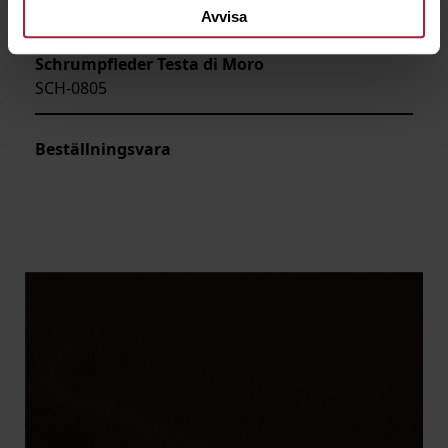
Avvisa
Schrumpfleder Testa di Moro
SCH-0805
Beställningsvara