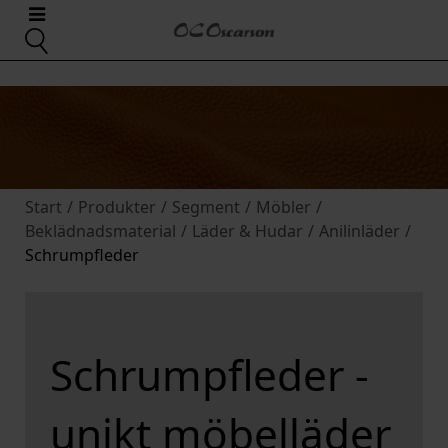
Start
/
Produkter
/
Segment
/
Möbler
/
Beklädnadsmaterial
/
Läder & Hudar
/
Anilinläder
/
Schrumpfleder
Schrumpfleder -
unikt möbelläder