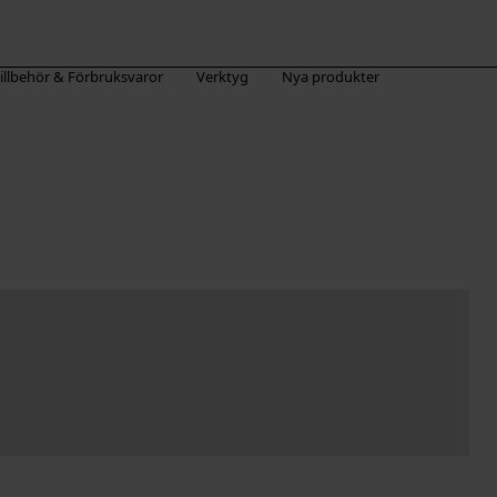
illbehör & Förbruksvaror
Verktyg
Nya produkter