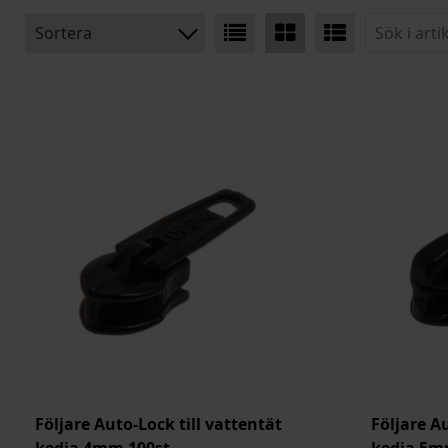
Sortera
BENÄMNING:
BREDD
BREDD INK. TYG
ARTIKELKOD:
Följare Auto-Lock till vattentät
Följare A
kedja 4mm 100st
kedja 5m