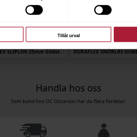
Tillåt urval
DURAFLEX SLIPLOK 25mm Glidstopp
DURAFLEX SNÖRLÅS DUB
Handla hos oss
Som kund hos OC Oscarson har du flera fördelar: