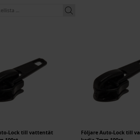
uto-Lock till vattentät
Följare Auto-Lock till v
m 100st
kedja 7mm 100st