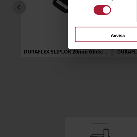
Avvisa
RT
DURAFLEX SLIPLOK 20mm Glidstopp