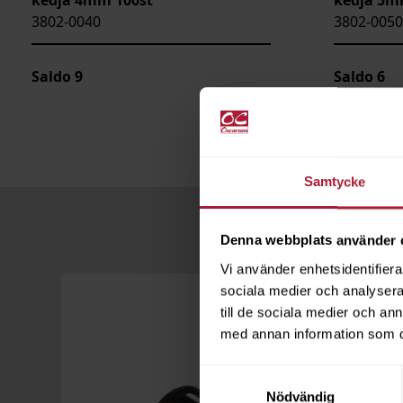
3802-0040
3802-0050
Saldo
9
Saldo
6
Samtycke
Denna webbplats använder 
Vi använder enhetsidentifierar
sociala medier och analysera 
till de sociala medier och a
med annan information som du 
Samtyckesval
Nödvändig