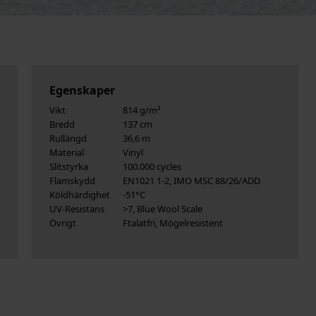
Egenskaper
Vikt
814 g/m²
Bredd
137 cm
Rullängd
36,6 m
Material
Vinyl
Slitstyrka
100.000 cycles
Flamskydd
EN1021 1-2, IMO MSC 88/26/ADD
Köldhärdighet
-51°C
UV-Resistans
>7, Blue Wool Scale
Övrigt
Ftalatfri, Mögelresistent