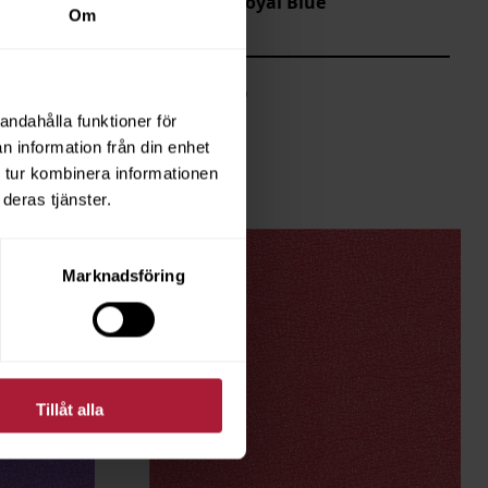
Allsport Royal Blue
Om
AS-106
Saldo
29.9
andahålla funktioner för
n information från din enhet
 tur kombinera informationen
deras tjänster.
Marknadsföring
Tillåt alla