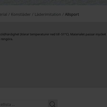
rial
/
Konstläder
/
Läderimitation
/
Allsport
 köldhärdighet (klarar temperaturer ned till -51°C). Materialet passar mycket
h rengöra.