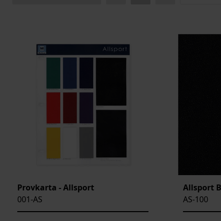
BENÄMNING:
VIKT
BREDD
ARTIKELKOD:
Provkarta - Allsport
Allsport 
001-AS
AS-100