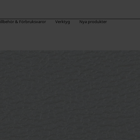
illbehör & Förbruksvaror
Verktyg
Nya produkter