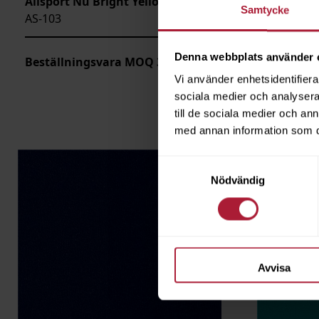
Allsport Nu Bright Yellow
Allsport 
Samtycke
AS-103
AS-104
Denna webbplats använder 
Beställningsvara MOQ 30m
Beställn
Vi använder enhetsidentifierar
sociala medier och analysera 
till de sociala medier och a
med annan information som du 
Samtyckesval
Nödvändig
Avvisa