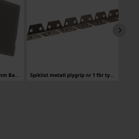
POLYETER 25kg 150cm 10mm Backing
Spiklist metall plygrip nr 1 för tyg 3 tagg, 150 cm/längd
Provk