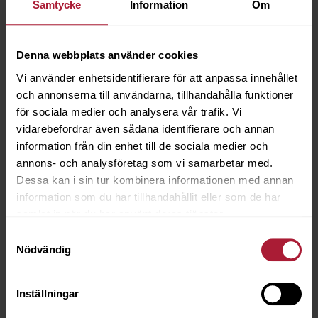
Samtycke
Information
Om
ÖLJETTSTANS 29B / AR 13mm
Denna webbplats använder cookies
8055-0028
Vi använder enhetsidentifierare för att anpassa innehållet
och annonserna till användarna, tillhandahålla funktioner
Saldo
0
för sociala medier och analysera vår trafik. Vi
vidarebefordrar även sådana identifierare och annan
information från din enhet till de sociala medier och
annons- och analysföretag som vi samarbetar med.
Dessa kan i sin tur kombinera informationen med annan
information som du har tillhandahållit eller som de har
samlat in när du har använt deras tjänster.
Samtyckesval
Nödvändig
Inställningar