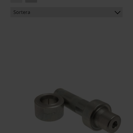
Sortera
BENÄMNING:
ARTIKELKOD: