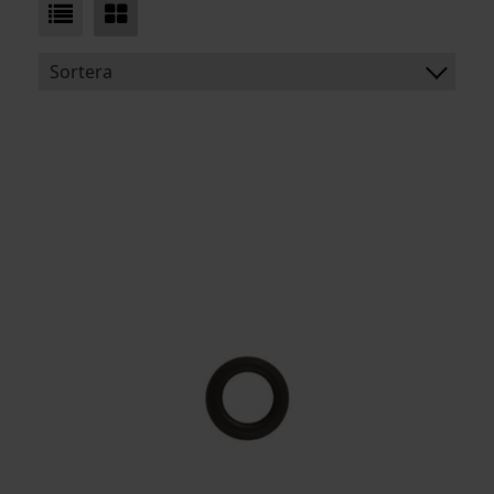
Sortera
BENÄMNING:
INNERMÅTT
YTTERMÅTT
ARTIKELKOD: