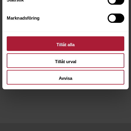
Marknadsföring
Tillåt alla
Tillåt urval
ÖLJETT Svart 29B 13mm 500st
3564-1490
Avvisa
Saldo
1