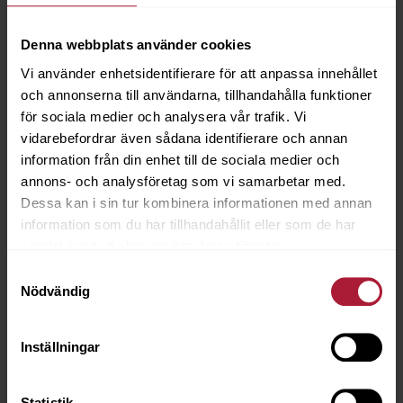
Denna webbplats använder cookies
ÖLJETT Svart 28B 12,5mm 500st
3564-1240
Vi använder enhetsidentifierare för att anpassa innehållet
och annonserna till användarna, tillhandahålla funktioner
för sociala medier och analysera vår trafik. Vi
Saldo
1
vidarebefordrar även sådana identifierare och annan
information från din enhet till de sociala medier och
annons- och analysföretag som vi samarbetar med.
Dessa kan i sin tur kombinera informationen med annan
information som du har tillhandahållit eller som de har
samlat in när du har använt deras tjänster.
Samtyckesval
Nödvändig
Inställningar
Statistik