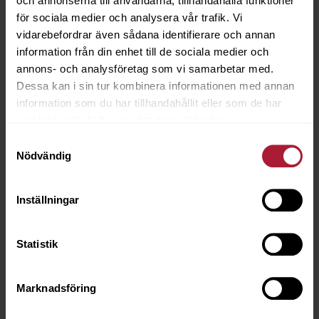
och annonserna till användarna, tillhandahålla funktioner
för sociala medier och analysera vår trafik. Vi
vidarebefordrar även sådana identifierare och annan
information från din enhet till de sociala medier och
annons- och analysföretag som vi samarbetar med.
Dessa kan i sin tur kombinera informationen med annan
information som du har tillhandahållit eller som de har
samlat in när du har använt deras tjänster.
Samtyckesval
Nödvändig
FÖLJARE Delrin 10mm Vit Dubbel 25st
3811-9400
Inställningar
Saldo
0
Statistik
Marknadsföring