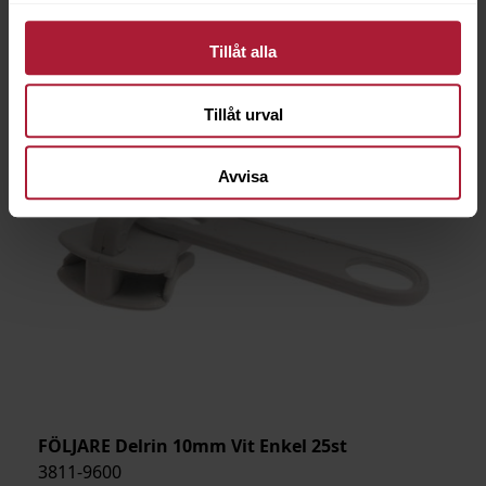
Tillåt alla
Tillåt urval
Avvisa
FÖLJARE Delrin 10mm Vit Enkel 25st
3811-9600