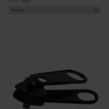
Sortera
BENÄMNING:
MATERIAL
FÖRPACKNING
ARTIKELKOD: