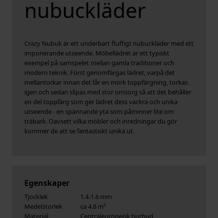
nubuckläder
Crazy Nubuk är ett underbart fluffigt nubuckläder med ett
imponerande utseende. Möbellädret är ett typiskt
exempel på samspelet mellan gamla traditioner och
modern teknik. Först genomfärgas lädret, varpå det
mellantorkar innan det får en mörk toppfärgning, torkas
igen och sedan slipas med stor omsorg så att det behåller
en del toppfärg som ger lädret dess vackra och unika
utseende - en spännande yta som påminner lite om
träbark. Oavsett vilka möbler och inredningar du gör
kommer de att se fantastiskt unika ut.
Egenskaper
Tjocklek
1.4-1.6 mm
Medelstorlek
ca 4.8 m²
Material
Centraleuropeisk tjurhud