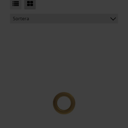
Sortera
BENÄMNING:
INNERMÅTT
YTTERMÅTT
ARTIKELKOD: