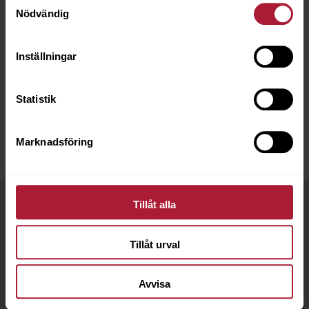
Nödvändig
ÖLJETT Mässing 20B 7mm 1000st
6510-0020
Inställningar
Saldo
0
Statistik
Marknadsföring
Tillåt alla
Tillåt urval
Avvisa