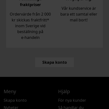
fraktpriser
Vår kundservice är
Ordervärde från 2 000
bara ett samtal eller
kr skickas fraktfritt*
mail bort!
inom Sverige vid
beställning på
e‑handeln
Skapa konto
Meny
Hjälp
Skapa konto
För nya kunder
Nyheter
Så handlar du