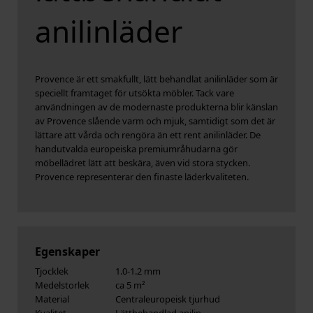
anilinläder
Provence är ett smakfullt, lätt behandlat anilinläder som är
speciellt framtaget för utsökta möbler. Tack vare
användningen av de modernaste produkterna blir känslan
av Provence slående varm och mjuk, samtidigt som det är
lättare att vårda och rengöra än ett rent anilinläder. De
handutvalda europeiska premiumråhudarna gör
möbellädret lätt att beskära, även vid stora stycken.
Provence representerar den finaste läderkvaliteten.
Egenskaper
Tjocklek
1.0-1.2 mm
Medelstorlek
ca 5 m²
Material
Centraleuropeisk tjurhud
Kvalitet
Lättbehandlad anilin