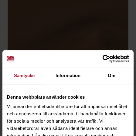
Samtycke
Information
Om
Denna webbplats använder cookies
Vi använder enhetsidentifierare för att anpassa innehållet
Provence Hasel
och annonserna till användarna, tillhandahålla funktioner
PRV-0107
för sociala medier och analysera vår trafik. Vi
vidarebefordrar även sådana identifierare och annan
information från din enhet till de sociala medier och