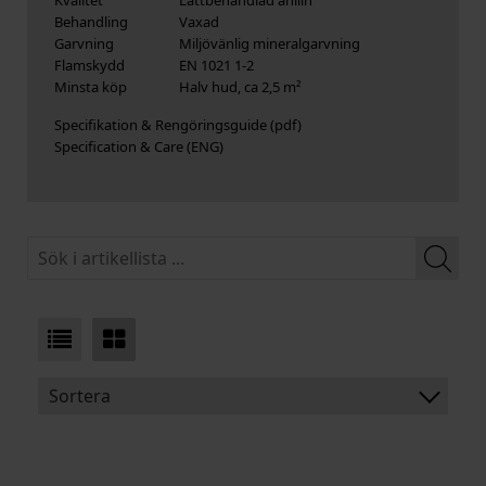
Behandling
Vaxad
Garvning
Miljövänlig mineralgarvning
Flamskydd
EN 1021 1-2
Minsta köp
Halv hud, ca 2,5 m²
Specifikation & Rengöringsguide
Specification & Care (ENG)
Sortera
BENÄMNING:
TJOCKLEK