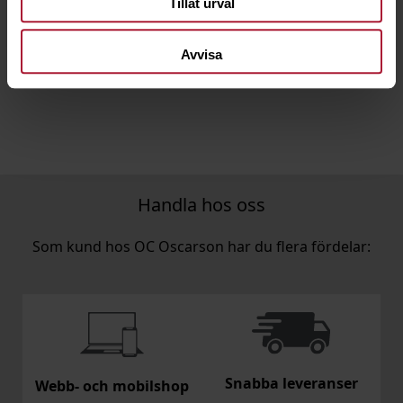
Tillåt urval
8085-0050
Avvisa
Saldo
0
Handla hos oss
Som kund hos OC Oscarson har du flera fördelar:
Snabba leveranser
Webb- och mobilshop