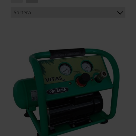
Sortera
BENÄMNING:
MOTOR:
LJUDNIVÅ:
ARTIKELKOD: