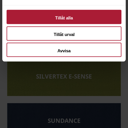
Tillåt alla
SILVERTEX C5
Tillåt urval
Avvisa
SILVERTEX E-SENSE
SUNDANCE