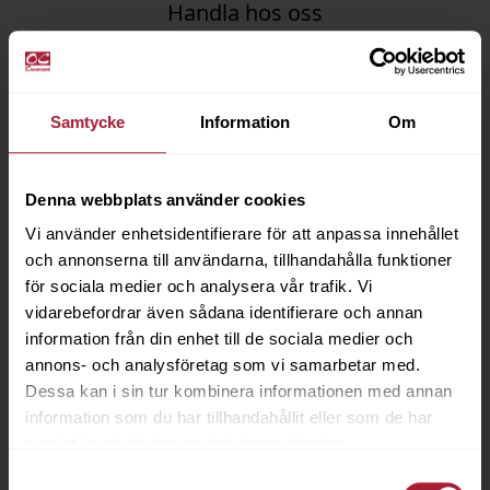
Handla hos oss
Som kund hos OC Oscarson har du flera fördelar:
Samtycke
Information
Om
Denna webbplats använder cookies
Snabba leveranser
Webb- och mobilshop
Vi använder enhetsidentifierare för att anpassa innehållet
och annonserna till användarna, tillhandahålla funktioner
De flesta ordrar
Lägg din order dygnet
för sociala medier och analysera vår trafik. Vi
skickas samma dag
runt
vidarebefordrar även sådana identifierare och annan
information från din enhet till de sociala medier och
annons- och analysföretag som vi samarbetar med.
Dessa kan i sin tur kombinera informationen med annan
information som du har tillhandahållit eller som de har
samlat in när du har använt deras tjänster.
Förmånliga
Vi hjälper dig!
Samtyckesval
fraktpriser