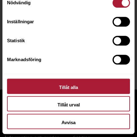
Nödvändig
Vår kundservice är
Ordervärde från 2 000
bara ett samtal eller
kr skickas fraktfritt*
mail bort!
Inställningar
inom Sverige vid
beställning på
e‑handeln
Statistik
Marknadsföring
Skapa konto
Tillåt alla
Tillåt urval
Meny
Hjälp
Skapa konto
För nya kunder
Avvisa
Nyheter
Så handlar du