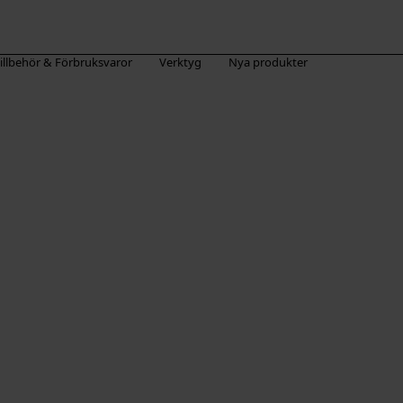
illbehör & Förbruksvaror
Verktyg
Nya produkter