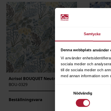
Samtycke
Denna webbplats använder 
Vi använder enhetsidentifierar
sociala medier och analysera 
till de sociala medier och a
med annan information som du 
Acrisol BOUQUET Neutrals
Acrisol 
BOU-0329
BOU-0330
Samtyckesval
Nödvändig
Beställningsvara
Saldo
37