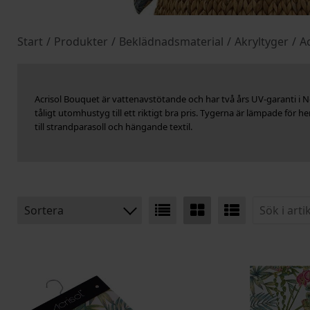
Start
/
Produkter
/
Beklädnadsmaterial
/
Akryltyger
/
Ac
Acrisol Bouquet är vattenavstötande och har två års UV-garanti i Nor
tåligt utomhustyg till ett riktigt bra pris. Tygerna är lämpade för 
till strandparasoll och hängande textil.
Sortera
BENÄMNING:
VIKT
BREDD