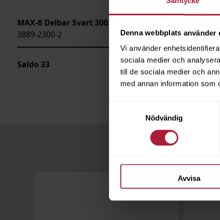
Samtycke
MAX-8 Delbar Svart 300 cm
Denna webbplats använder 
3889-2300-2
Vi använder enhetsidentifierar
sociala medier och analysera 
Saldo
33
till de sociala medier och a
med annan information som du 
Samtyckesval
Nödvändig
Avvisa