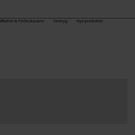
illbehör & Förbruksvaror
Verktyg
Nya produkter