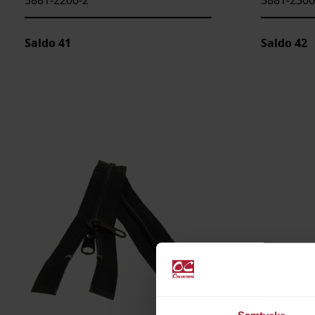
Saldo
41
Saldo
42