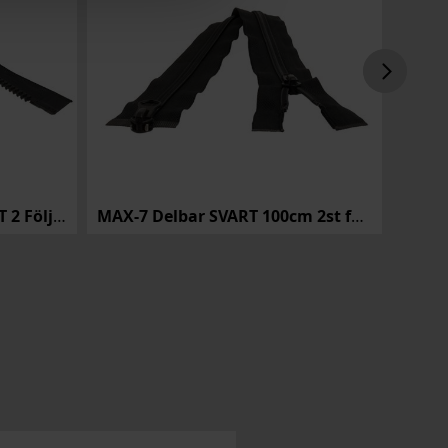
DRAGKEDJA 8 100cm SVART 2 Följare
MAX-7 Delbar SVART 100cm 2st följare
OC Fo