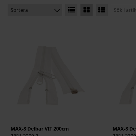
Sortera
BENÄMNING:
BREDD
BREDD INK. TYG
ARTIKELKOD:
MAX-8 Delbar VIT 200cm
MAX-8 De
3881-2200-2
3881-2300