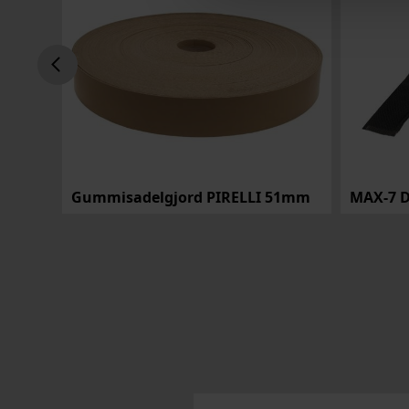
DRAGKEDJA 8 100cm SVART 1 Följare dubbel
Gummisadelgjord PIRELLI 51mm
MAX-7 D