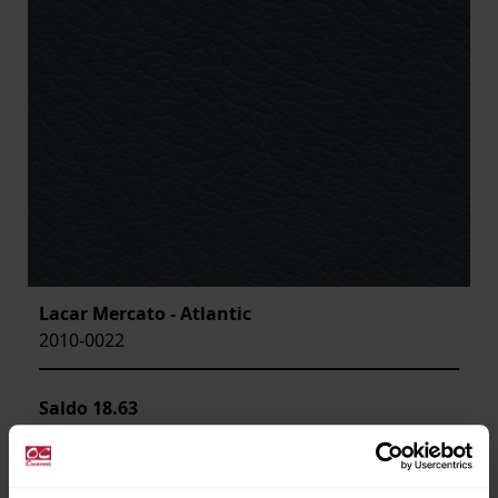
Lacar Mercato - Atlantic
2010-0022
Saldo
18.63
Artikeln är utgående