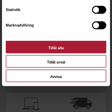
Statistik
Marknadsföring
Prescott 289 Hezelnut
Tillåt alla
Tillåt urval
Handla hos oss
Avvisa
Som kund hos OC Oscarson har du flera fördelar: