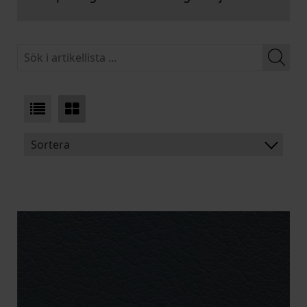
Sortera
BENÄMNING:
SLITSTYRKA:
FLAMSKYDD:
ARTIKELKOD: