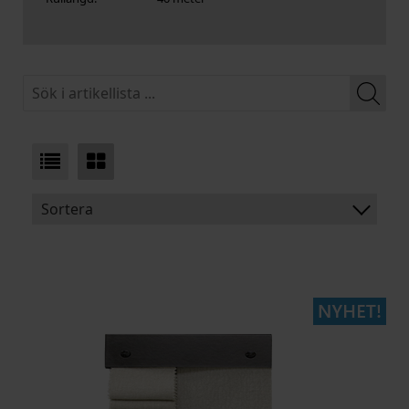
Sortera
BENÄMNING:
PRODUKTTYP:
MATERIAL:
ARTIKELKOD: