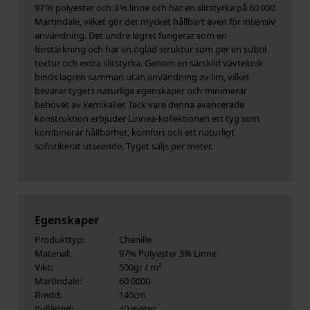
97 % polyester och 3 % linne och har en slitstyrka på 60 000
Martindale, vilket gör det mycket hållbart även för intensiv
användning. Det undre lagret fungerar som en
förstärkning och har en öglad struktur som ger en subtil
textur och extra slitstyrka. Genom en särskild vävteknik
binds lagren samman utan användning av lim, vilket
bevarar tygets naturliga egenskaper och minimerar
behovet av kemikalier. Tack vare denna avancerade
konstruktion erbjuder Linnea-kollektionen ett tyg som
kombinerar hållbarhet, komfort och ett naturligt
sofistikerat utseende. Tyget säljs per meter.
Egenskaper
Produkttyp:
Chenille
Material:
97% Polyester 3% Linne
Vikt:
500gr / m²
Martindale:
60 0000
Bredd:
140cm
Rullängd:
40 meter