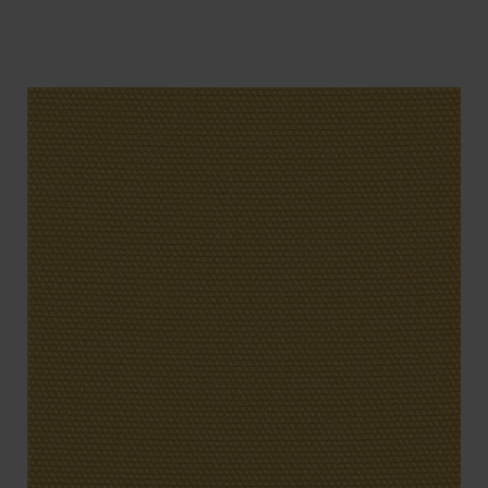
BENÄMNING:
VIKT
BREDD
ARTIKELKOD: