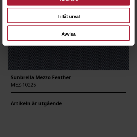
Tillåt urval
Avvisa
Sunbrella Mezzo Feather
MEZ-10225
Artikeln är utgående