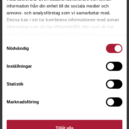
information från din enhet till de sociala medier och
annons- och analysföretag som vi samarbetar med.
Sunbrella Mezzo Scale
Dessa kan i sin tur kombinera informationen med annan
MEZ-10224
information som du har tillhandahållit eller som de har
samlat in när du har använt deras tjänster.
Samtyckesval
Artikeln är utgående
Nödvändig
Inställningar
Statistik
Marknadsföring
Tillåt alla