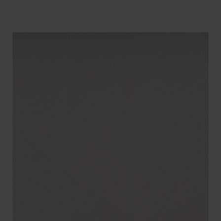
BENÄMNING:
VIKT
BREDD
ARTIKELKOD: