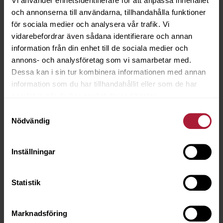
Vi använder enhetsidentifierare för att anpassa innehållet
och annonserna till användarna, tillhandahålla funktioner
för sociala medier och analysera vår trafik. Vi
vidarebefordrar även sådana identifierare och annan
information från din enhet till de sociala medier och
annons- och analysföretag som vi samarbetar med.
Horizon Argentato
Dessa kan i sin tur kombinera informationen med annan
HOR-9940
information som du har tillhandahållit eller som de har
samlat in när du har använt deras tjänster.
Beställningsvara
Samtyckesval
Nödvändig
Inställningar
Statistik
Marknadsföring