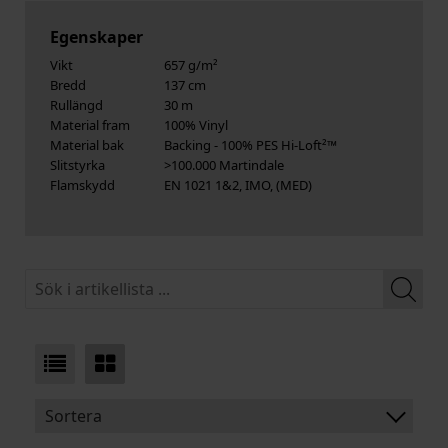
Egenskaper
Vikt
657 g/m²
Bredd
137 cm
Rullängd
30 m
Material fram
100% Vinyl
Material bak
Backing - 100% PES Hi-Loft²™
Slitstyrka
>100.000 Martindale
Flamskydd
EN 1021 1&2, IMO, (MED)
Sortera