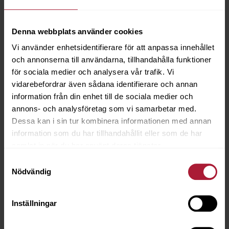
Denna webbplats använder cookies
Vi använder enhetsidentifierare för att anpassa innehållet
och annonserna till användarna, tillhandahålla funktioner
Romeo Pandora
för sociala medier och analysera vår trafik. Vi
ROM-3217
vidarebefordrar även sådana identifierare och annan
information från din enhet till de sociala medier och
Beställningsvara
annons- och analysföretag som vi samarbetar med.
Dessa kan i sin tur kombinera informationen med annan
information som du har tillhandahållit eller som de har
samlat in när du har använt deras tjänster.
Samtyckesval
Nödvändig
Inställningar