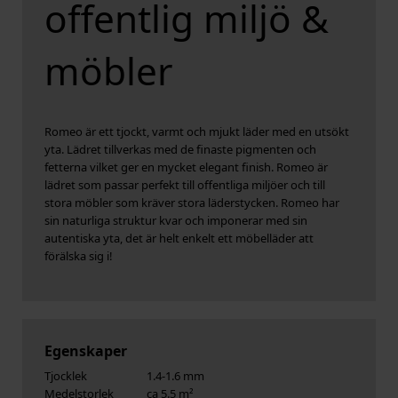
offentlig miljö &
möbler
Romeo är ett tjockt, varmt och mjukt läder med en utsökt
yta. Lädret tillverkas med de finaste pigmenten och
fetterna vilket ger en mycket elegant finish. Romeo är
lädret som passar perfekt till offentliga miljöer och till
stora möbler som kräver stora läderstycken. Romeo har
sin naturliga struktur kvar och imponerar med sin
autentiska yta, det är helt enkelt ett möbelläder att
förälska sig i!
Egenskaper
Tjocklek
1.4-1.6 mm
Medelstorlek
ca 5.5 m²