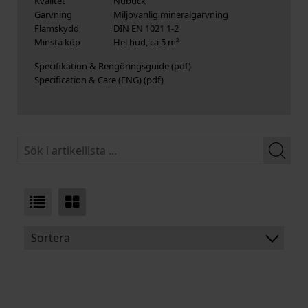
Kvalitet
Nubuck
Garvning
Miljövänlig mineralgarvning
Flamskydd
DIN EN 1021 1-2
Minsta köp
Hel hud, ca 5 m²
Specifikation & Rengöringsguide
Specification & Care (ENG)
Sortera
BENÄMNING:
TJOCKLEK