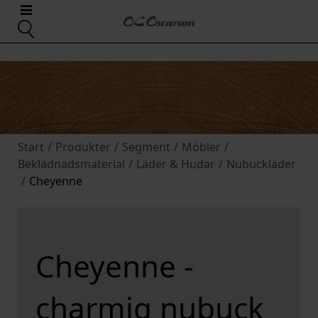
Start
/
Produkter
/
Segment
/
Möbler
/
Beklädnadsmaterial
/
Läder & Hudar
/
Nubuckläder
/
Cheyenne
Cheyenne -
charmig nubuck