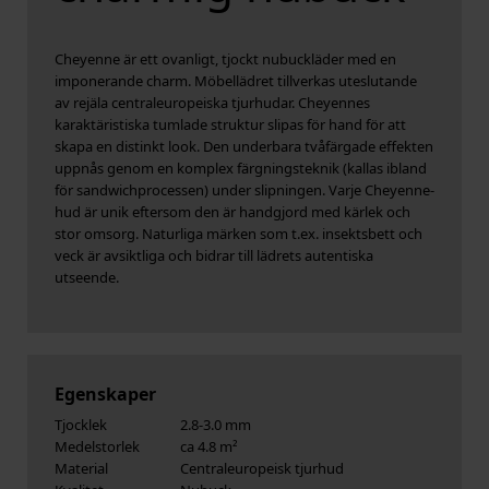
Cheyenne är ett ovanligt, tjockt nubuckläder med en
imponerande charm. Möbellädret tillverkas uteslutande
av rejäla centraleuropeiska tjurhudar. Cheyennes
karaktäristiska tumlade struktur slipas för hand för att
skapa en distinkt look. Den underbara tvåfärgade effekten
uppnås genom en komplex färgningsteknik (kallas ibland
för sandwichprocessen) under slipningen. Varje Cheyenne-
hud är unik eftersom den är handgjord med kärlek och
stor omsorg. Naturliga märken som t.ex. insektsbett och
veck är avsiktliga och bidrar till lädrets autentiska
utseende.
Egenskaper
Tjocklek
2.8-3.0 mm
Medelstorlek
ca 4.8 m²
Material
Centraleuropeisk tjurhud