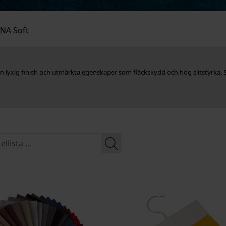
INA Soft
v en lyxig finish och utmärkta egenskaper som fläckskydd och hög slitsty