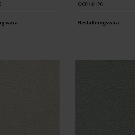
5
OC01-0126
ngsvara
Beställningsvara