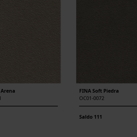
 Arena
FINA Soft Piedra
1
OC01-0072
Saldo
111