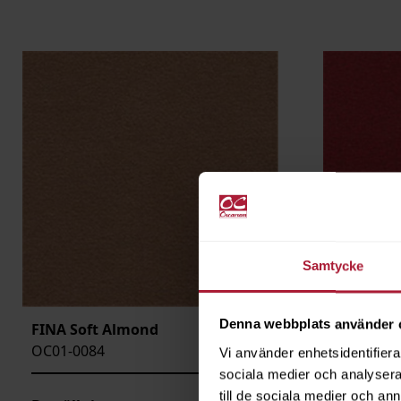
Samtycke
Denna webbplats använder 
FINA Soft Almond
FINA Soft
OC01-0084
OC01-009
Vi använder enhetsidentifierar
sociala medier och analysera 
till de sociala medier och a