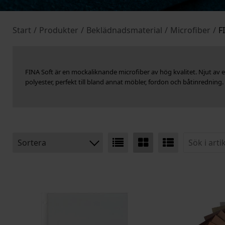
Start
/
Produkter
/
Beklädnadsmaterial
/
Microfiber
/
F
FINA Soft är en mockaliknande microfiber av hög kvalitet. Njut a
polyester, perfekt till bland annat möbler, fordon och båtinredning.
Sortera
BENÄMNING:
VIKT:
BREDD:
ARTIKELKOD: