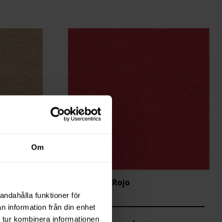
Om
FINA Soft Rojo
OC01-0121
andahålla funktioner för
n information från din enhet
 tur kombinera informationen