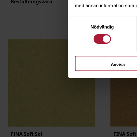
Beställningsvara
Saldo
81.
med annan information som du 
Samtyckesval
Nödvändig
Avvisa
FINA Soft Sol
FINA Soft