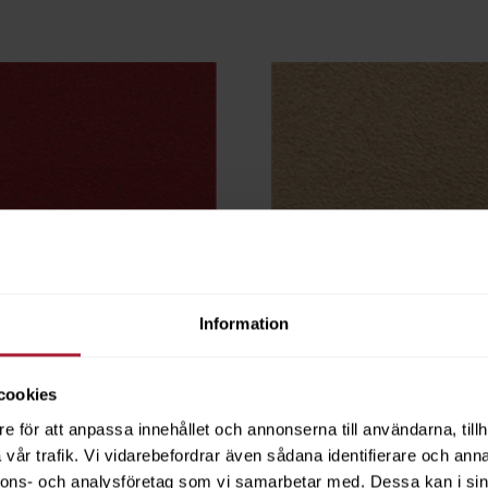
Information
cookies
 Rubin
FINA Soft Beige
6
OC01-0110
e för att anpassa innehållet och annonserna till användarna, tillh
vår trafik. Vi vidarebefordrar även sådana identifierare och anna
nnons- och analysföretag som vi samarbetar med. Dessa kan i sin